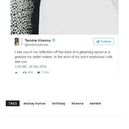
TAGS
akshay kumar
birthday
khanna
twinkle