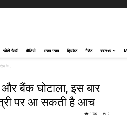
फोटो गैलरी
वीडियो
अजब गजब
क्रिकेट
गैजेट
स्वास्थ्य
M
रेस के...
 और बैंक घोटाला, इस बार
मंत्री पर आ सकती है आच
1436
0