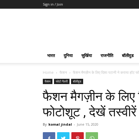
Sign in / Join
भारत
दुनिया
सुर्खिया
राजनीति
बॉलीवुड
Home
फैशन
फैशन मैगज़ीन के लिए दिशा पटानी ने कराया हॉट फोटो
फैशन
फोटो गैलरी
बॉलीवुड
फैशन मैगज़ीन के लिए 
फोटोशूट , देखें तस्वीरें
By
komal jindal
-
June 15, 2020