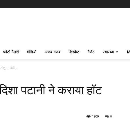
फोटो गैलरी
वीडियो
अजब गजब
क्रिकेट
गैजेट
स्वास्थ्य
M
शूट , देखें...
दिशा पटानी ने कराया हॉट
1900
0