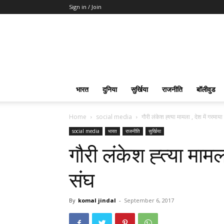
Sign in / Join
भारत
दुनिया
सुर्खिया
राजनीति
बॉलीवुड
Home
social media
गौरी लंकेश ह्त्या मामला , देश में गरमाय
social media
भारत
राजनीति
सुर्खिया
गौरी लंकेश ह्त्या मामल
संघ
By
komal jindal
-
September 6, 2017