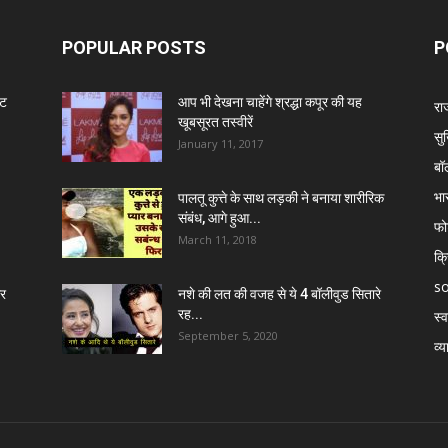
POPULAR POSTS
P
ंट
आप भी देखना चाहेंगे श्रद्धा कपूर की यह
रा
खूबसूरत तस्वीरें
सुर
January 11, 2017
बॉ
भा
पालतू कुत्ते के साथ लड़की ने बनाया शारीरिक
संबंध, आगे हुआ...
फो
March 11, 2018
क्
so
र
नशे की लत की वजह से ये 4 बॉलीवुड सितारे
रह...
स्व
September 5, 2020
व्य