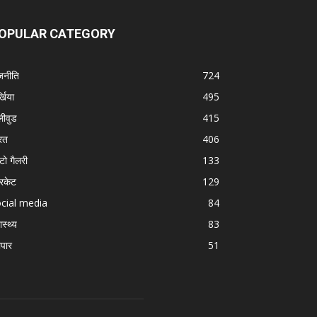
OPULAR CATEGORY
जनीति
724
्खिया
495
लीवुड
415
रत
406
टो गैलरी
133
रिकेट
129
cial media
84
ास्थ्य
83
ापार
51