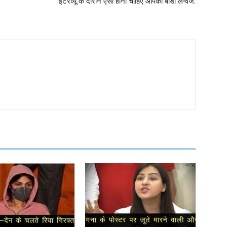
इंटरव्यू के दौरान ऐसी होनी चाहिए आपकी बॉडी लैंग्वेज.