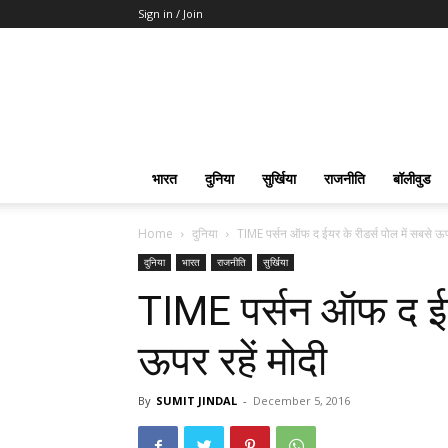
Sign in / Join
भारत
दुनिया
सुर्खिया
राजनीति
बॉलीवुड
Home
दुनिया
TIME पर्सन ऑफ द ईयर के रीडर्स पोल में सबसे ऊपर 
दुनिया
भारत
राजनीति
सुर्खिया
TIME पर्सन ऑफ द ईयर
ऊपर रहें मोदी
By
SUMIT JINDAL
-
December 5, 2016