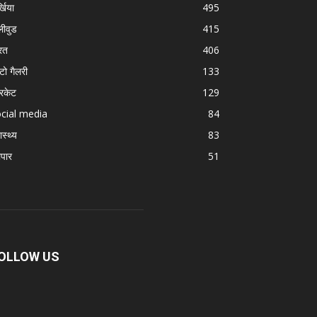
्खिया
495
लीवुड
415
रत
406
टो गैलरी
133
रिकेट
129
cial media
84
ास्थ्य
83
ापार
51
OLLOW US