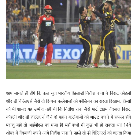
आप जानते ही होंगे कि कल युवा भारतीय खिलाडी नितीश राना ने विराट कोहली
और डी विल्लिएर्स जैसे दो दिग्गज बल्लेबाज़ों को पवेलियन का रास्ता दिखाया. किसी
को भी शायद यह उम्मीद नहीं थी कि नितीश राना जैसे पार्ट टाइम गेंदबाज़ विराट
कोहली और डी विल्लिएर्स जैसे दो महान बल्लेबाज़ों को आउट करने में सफल होंगे
परन्तु यही तो आईपीएल का मज़ा है! यहाँ कभी भी कुछ भी हो सकता था! 14वें
ओवर में गेंदबाजी करने आये नितीश राना ने पहले तो डी विल्लिएर्स को चलता किया