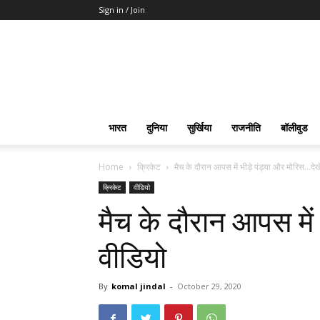
Sign in / Join
भारत
दुनिया
सुर्खिया
राजनीति
बॉलीवुड
Home
क्रिकेट
मैच के दौरान आपस में भीड़े पंड्या और मोरिस…देखे
क्रिकेट
वीडियो
मैच के दौरान आपस में
वीडियो
By
komal jindal
-
October 29, 2020