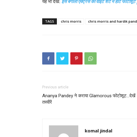
यह भी देखें:
इस बंगाली एक्ट्रेस का वाइट शर्ट में हॉट फोटोशू
TAGS
chris morris
chris morris and hardik pand
Previous article
Ananya Pandey ने कराया Glamorous फोटोशूट…देखें
तस्वीरें
komal jindal