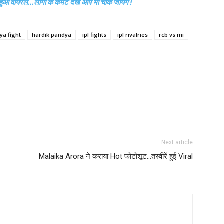
ट हुआ वायरल…लोगों के कमेंट देख आप भी चौंक जायेंगे !
ya fight
hardik pandya
ipl fights
ipl rivalries
rcb vs mi
Next article
Malaika Arora ने कराया Hot फोटोशूट…तस्वीरें हुई Viral