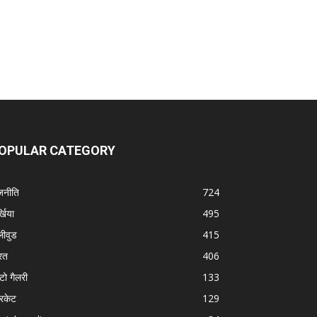
OPULAR CATEGORY
जनीति
724
्खिया
495
लीवुड
415
रत
406
टो गैलरी
133
रिकेट
129