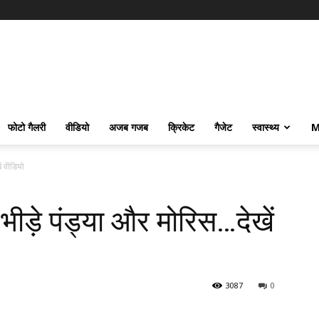
फोटो गैलरी
वीडियो
अजब गजब
क्रिकेट
गैजेट
स्वास्थ्य
M
ं वीडियो
 भीड़े पंड्या और मोरिस…देखें
3087
0