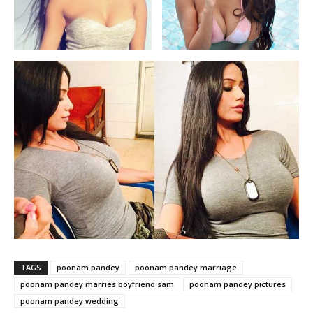
TAGS
poonam pandey
poonam pandey marriage
poonam pandey marries boyfriend sam
poonam pandey pictures
poonam pandey wedding