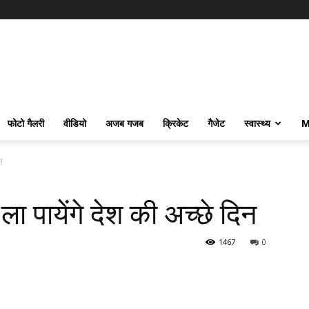
फोटो गैलरी
वीडियो
अजब गजब
क्रिकेट
गैजेट
स्वास्थ्य
M
न
 ला पायेंगे देश की अच्छे दिन
1467
0