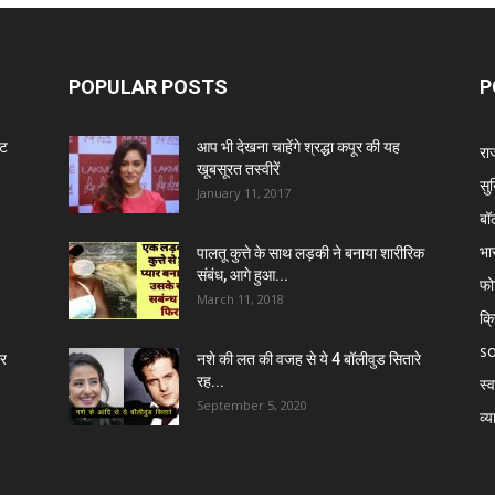
POPULAR POSTS
P
ंट
आप भी देखना चाहेंगे श्रद्धा कपूर की यह
रा
खूबसूरत तस्वीरें
सुर
January 11, 2017
बॉ
भा
पालतू कुत्ते के साथ लड़की ने बनाया शारीरिक
संबंध, आगे हुआ...
फो
March 11, 2018
क्
so
र
नशे की लत की वजह से ये 4 बॉलीवुड सितारे
रह...
स्व
September 5, 2020
व्य