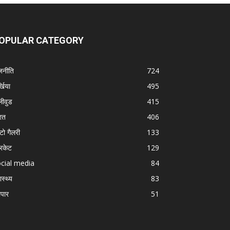
OPULAR CATEGORY
जनीति
724
्खिया
495
लीवुड
415
रत
406
टो गैलरी
133
रिकेट
129
cial media
84
ास्थ्य
83
ापार
51