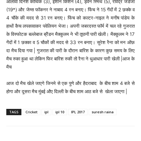
आलावा दिनेश कार्थिक (3), इशान किशन (4), ड्वेन स्मिथ (5), रविंद्र जडेजा
(19*) और जेम्स फॉकनर ने नाबाद 4 रन बनाए। फिंच ने 15 गेंदों में 2 छक्के व
4 चौके की मदद से 31 रन बनाए। फिंच को कल्टर-नाइल ने मनीष पांडेय के
हाथों कैच लपकावाकर पवेलियन भेजा। अपनी जबरदस्त फॉर्म में चल रहे गुजरात
के विस्फोटक बल्लेबाज ब्रैंडन मैक्कुलम ने भी तूपानी पारी खेली। मैक्कुलम ने 17
गेंदों में 1 छक्का व 5 चौकों की मदद से 33 रन बनाए। सुरेश रैना को मन ऑफ़
दा मैच दिया गया | गुजरात की पारी के दौरान बारिश के कारण कुछ समय के लिए
मैच रुका हुआ था लेकिन फिर बारिश रुकी तो रैना ने धुआधार पारी खेली |आज के
मैच
आज दो मैच खेले जाएगे जिनमे से एक पुणे और हैदराबाद के बीच शाम 4 बजे से
होगा और दूसरा मैच मुंबई औए दिल्ली के बीच शाम आठ बजे से खेला जाएगा |
TAGS
Cricket
ipl
ipl 10
IPL 2017
suresh raina