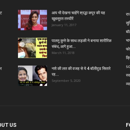
ंट
आप भी देखना चाहेंगे श्रद्धा कपूर की यह
रा
खूबसूरत तस्वीरें
सुर
January 11, 2017
बॉ
भा
पालतू कुत्ते के साथ लड़की ने बनाया शारीरिक
संबंध, आगे हुआ...
फो
March 11, 2018
क्
so
र
नशे की लत की वजह से ये 4 बॉलीवुड सितारे
रह...
स्व
September 5, 2020
व्य
OUT US
F