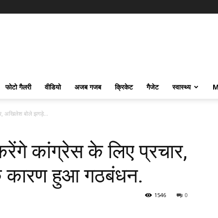
फोटो गैलरी
वीडियो
अजब गजब
क्रिकेट
गैजेट
स्वास्थ्य
M
चार, अखिलेश बोले झगड़े...
ेंगे कांग्रेस के लिए प्रचार,
े कारण हुआ गठबंधन.
1546
0