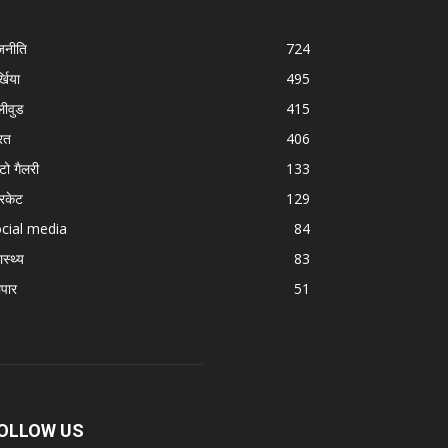
जनीति
724
्खिया
495
लीवुड
415
रत
406
टो गैलरी
133
रिकेट
129
cial media
84
ास्थ्य
83
ापार
51
OLLOW US