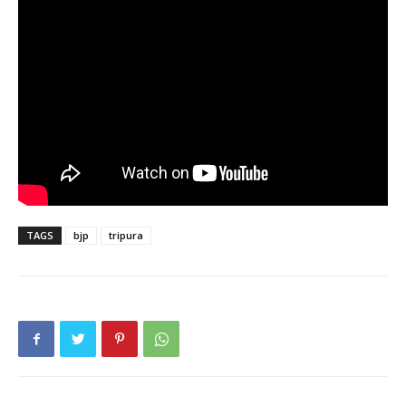
TAGS
bjp
tripura