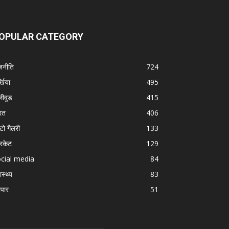
OPULAR CATEGORY
जनीति
724
्खिया
495
लीवुड
415
रत
406
टो गैलरी
133
रिकेट
129
cial media
84
ास्थ्य
83
ापार
51