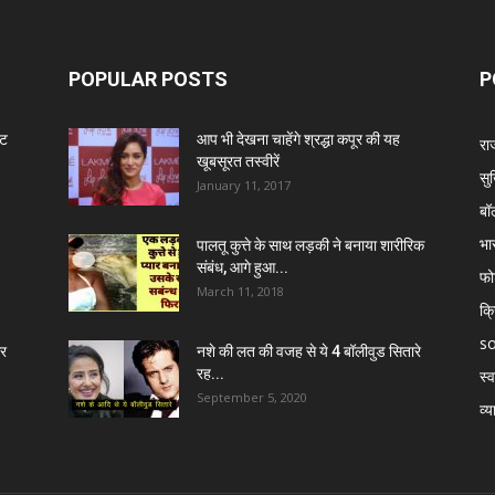
POPULAR POSTS
P
ंट
आप भी देखना चाहेंगे श्रद्धा कपूर की यह
रा
खूबसूरत तस्वीरें
सुर
January 11, 2017
बॉ
भा
पालतू कुत्ते के साथ लड़की ने बनाया शारीरिक
संबंध, आगे हुआ...
फो
March 11, 2018
क्
so
र
नशे की लत की वजह से ये 4 बॉलीवुड सितारे
रह...
स्व
September 5, 2020
व्य