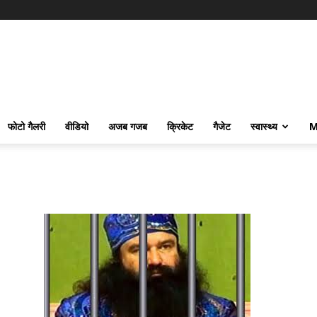
फोटो गैलरी
वीडियो
अजब गजब
क्रिकेट
गैजेट
स्वास्थ्य
M