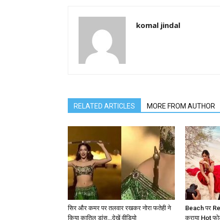
komal jindal
RELATED ARTICLES
MORE FROM AUTHOR
सिर और कमर पर तलवार रखकर नोरा फतेही ने
Beach पर Red
किया कातिल डांस…देखें वीडियो
कराया Hot फोटोश