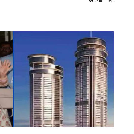
2418
0