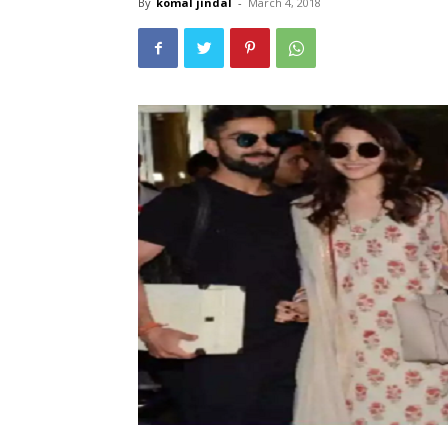
By
komal jindal
-
March 4, 2018