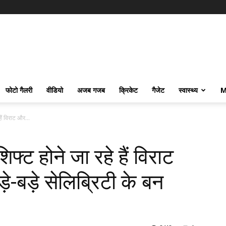
फोटो गैलरी
वीडियो
अजब गजब
क्रिकेट
गैजेट
स्वास्थ्य
M
हैं विराट और...
िफ्ट होने जा रहे हैं विराट
-बड़े सेलिब्रिटी के बन