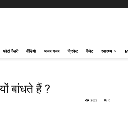
फोटो गैलरी
वीडियो
अजब गजब
क्रिकेट
गैजेट
स्वास्थ्य
M
ों बांधते हैं ?
2628
0