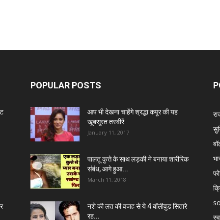
POPULAR POSTS
P
ंट
आप भी देखना चाहेंगे श्रद्धा कपूर की यह
रा
खूबसूरत तस्वीरें
सुर
January 11, 2017
बॉ
भा
पालतू कुत्ते के साथ लड़की ने बनाया शारीरिक
संबंध, आगे हुआ...
फो
March 11, 2018
क्
so
र
नशे की लत की वजह से ये 4 बॉलीवुड सितारे
रह...
स्व