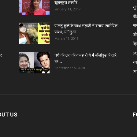
खूबसूरत तस्वीरें
सुर
January 11, 2017
बॉ
भा
पालतू कुत्ते के साथ लड़की ने बनाया शारीरिक
संबंध, आगे हुआ...
फो
March 11, 2018
क्
so
र
नशे की लत की वजह से ये 4 बॉलीवुड सितारे
रह...
स्व
September 5, 2020
व्य
OUT US
F