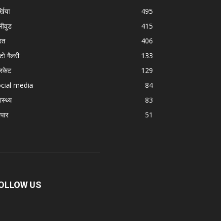
्खिया
495
लीवुड
415
रत
406
टो गैलरी
133
रिकेट
129
cial media
84
ास्थ्य
83
ापार
51
OLLOW US