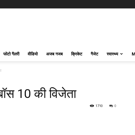
फोटो गैलरी
वीडियो
अजब गजब
क्रिकेट
गैजेट
स्वास्थ्य
M
ता
ग बॉस 10 की विजेता
1710
0