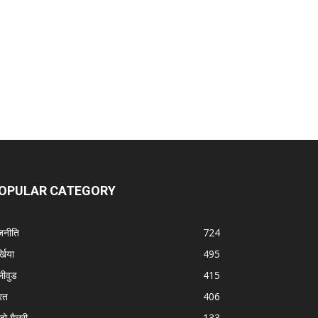
OPULAR CATEGORY
जनीति
724
्खिया
495
लीवुड
415
रत
406
टो गैलरी
133