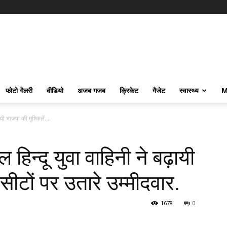
फोटो गैलरी
वीडियो
अजब गजब
क्रिकेट
गैजेट
स्वास्थ्य
M
ी भाजपा की मुश्किलें....
हिन्दू युवा वाहिनी ने बढ़ायी
 सीटों पर उतारे उम्मीदवार.
1678
0