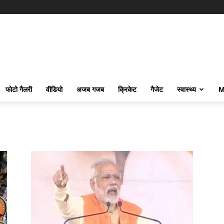
फोटो गैलरी
वीडियो
अजब गजब
क्रिकेट
गैजेट
स्वास्थ्य
M