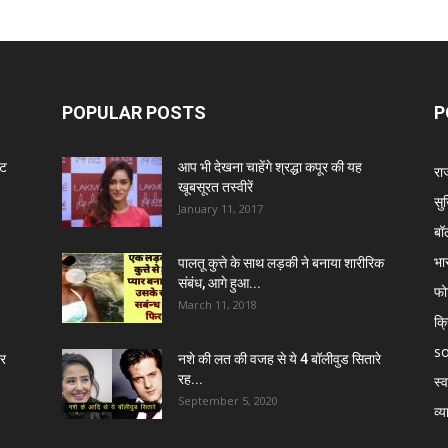
POPULAR POSTS
P
ंट
आप भी देखना चाहेंगे श्रद्धा कपूर की यह
रा
खूबसूरत तस्वीरें
सुर
January 11, 2017
बॉ
भा
पालतू कुत्ते के साथ लड़की ने बनाया शारीरिक
संबंध, आगे हुआ...
फो
March 11, 2018
क्
so
र
नशे की लत की वजह से ये 4 बॉलीवुड सितारे
रह...
स्व
September 5, 2020
व्य