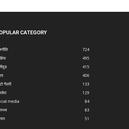
OPULAR CATEGORY
जनीति
724
्खिया
495
लीवुड
415
रत
406
टो गैलरी
133
रिकेट
129
cial media
84
ास्थ्य
83
ापार
51