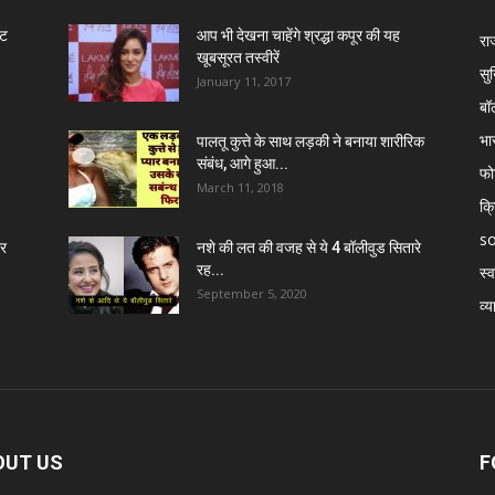
ंट
आप भी देखना चाहेंगे श्रद्धा कपूर की यह
रा
खूबसूरत तस्वीरें
सुर
January 11, 2017
बॉ
भा
पालतू कुत्ते के साथ लड़की ने बनाया शारीरिक
संबंध, आगे हुआ...
फो
March 11, 2018
क्
so
र
नशे की लत की वजह से ये 4 बॉलीवुड सितारे
रह...
स्व
September 5, 2020
व्य
OUT US
F