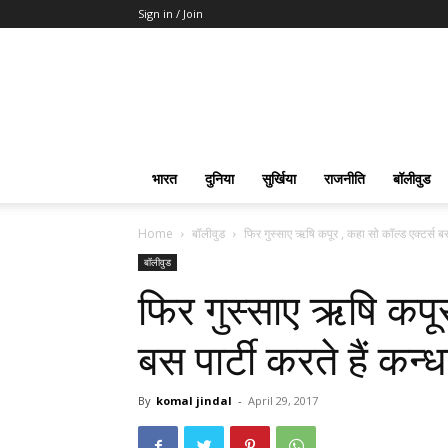
Sign in / Join
भारत
दुनिया
सुर्खिया
राजनीति
बॉलीवुड
Home
बॉलीवुड
फिर गुस्साए ऋषि कपूर , कहा सो कॉल्ड एक्टर्स बस 
बॉलीवुड
फिर गुस्साए ऋषि कपूर
बस पार्टी करते हैं कन्धा
By
komal jindal
-
April 29, 2017