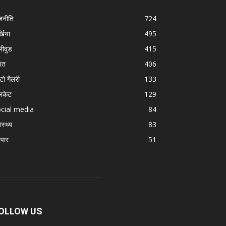
जनीति
724
्खिया
495
लीवुड
415
रत
406
टो गैलरी
133
रिकेट
129
cial media
84
ास्थ्य
83
ापार
51
OLLOW US