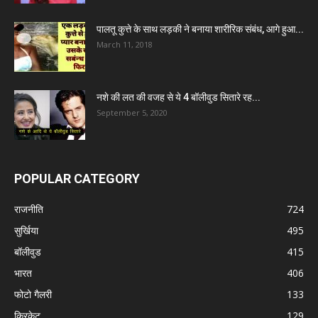
पालतू कुत्ते के साथ लड़की ने बनाया शारीरिक संबंध, आगे हुआ...
March 11, 2018
नशे की लत की वजह से ये 4 बॉलीवुड सितारे रह...
September 5, 2020
POPULAR CATEGORY
राजनीति
724
सुर्खिया
495
बॉलीवुड
415
भारत
406
फोटो गैलरी
133
क्रिकेट
129