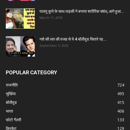
पालतू कुत्ते के साथ लड़की ने बनाया शारीरिक संबंध, आगे हुआ...
March 11, 2018
नशे की लत की वजह से ये 4 बॉलीवुड सितारे रह...
September 5, 2020
POPULAR CATEGORY
राजनीति
724
सुर्खिया
495
बॉलीवुड
415
भारत
406
फोटो गैलरी
133
क्रिकेट
129