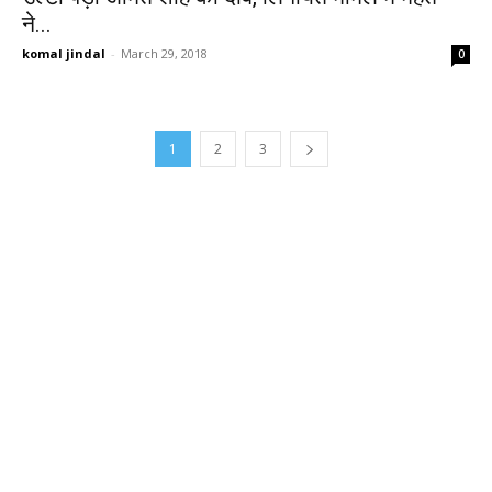
ने...
komal jindal
-
March 29, 2018
0
1
2
3