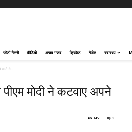
फोटो गैलरी
वीडियो
अजब गजब
क्रिकेट
गैजेट
स्वास्थ्य
M
 खाते से...
ते पीएम मोदी ने कटवाए अपने
1453
0