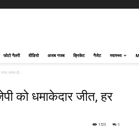
फोटो गैलरी
वीडियो
अजब गजब
क्रिकेट
गैजेट
स्वास्थ्य
M
 हर तरफ कमल ही...
बीजेपी को धमाकेदार जीत, हर
1725
0