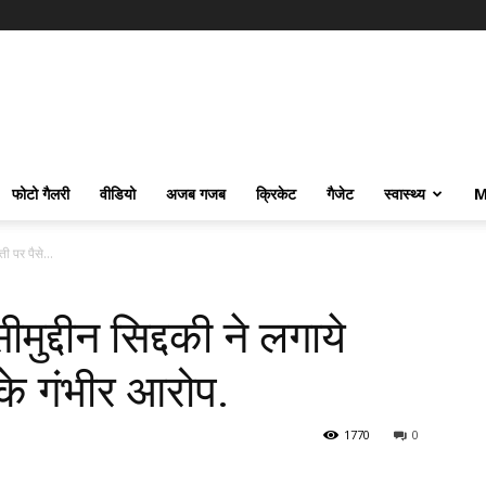
फोटो गैलरी
वीडियो
अजब गजब
क्रिकेट
गैजेट
स्वास्थ्य
M
ती पर पैसे...
मुद्दीन सिद्दकी ने लगाये
 के गंभीर आरोप.
1770
0