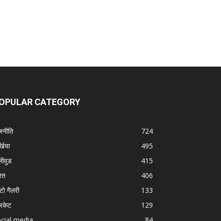
OPULAR CATEGORY
जनीति
724
्खिया
495
लीवुड
415
रत
406
टो गैलरी
133
रिकेट
129
cial media
84