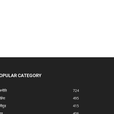
OPULAR CATEGORY
जनीति
724
्खिया
495
लीवुड
415
रत
406