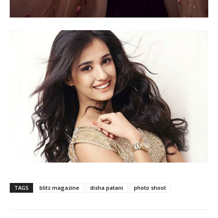
TAGS
blitz magazine
disha patani
photo shoot