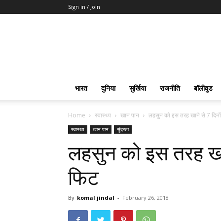
Sign in / Join
भारत
दुनिया
सुर्खिया
राजनीति
बॉलीवुड
Home
स्वास्थ्य
खान पान
लहसुन को इस तरह खाने से 7 दिनों म
स्वास्थ्य
खान पान
सुंदरता
लहसुन को इस तरह खाने 
फिट
By
komal jindal
-
February 26, 2018