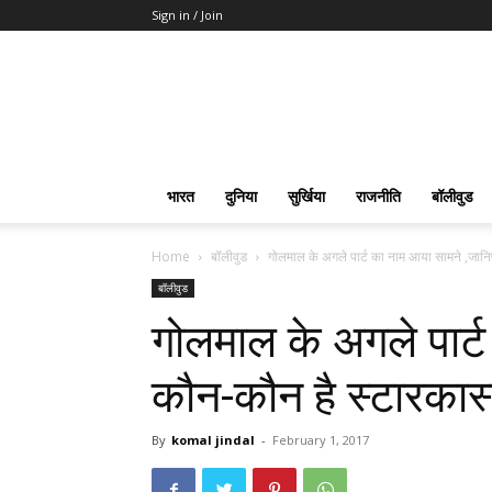
Sign in / Join
भारत
दुनिया
सुर्खिया
राजनीति
बॉलीवुड
Home
बॉलीवुड
गोलमाल के अगले पार्ट का नाम आया सामने ,जानि
बॉलीवुड
गोलमाल के अगले पार्
कौन-कौन है स्टारकास्
By
komal jindal
-
February 1, 2017