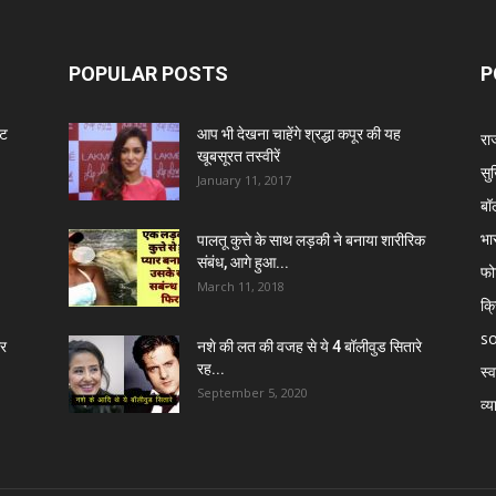
POPULAR POSTS
P
ंट
आप भी देखना चाहेंगे श्रद्धा कपूर की यह
रा
खूबसूरत तस्वीरें
सुर
January 11, 2017
बॉ
भा
पालतू कुत्ते के साथ लड़की ने बनाया शारीरिक
संबंध, आगे हुआ...
फो
March 11, 2018
क्
so
र
नशे की लत की वजह से ये 4 बॉलीवुड सितारे
रह...
स्व
September 5, 2020
व्य