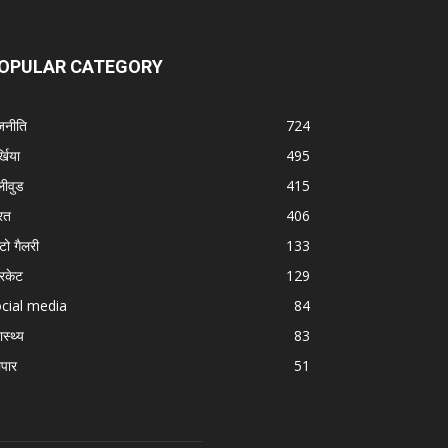
OPULAR CATEGORY
जनीति
724
्खिया
495
लीवुड
415
रत
406
टो गैलरी
133
रिकेट
129
cial media
84
ास्थ्य
83
ापार
51