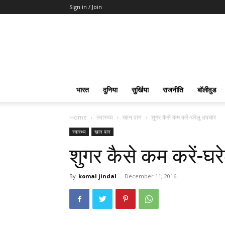
Sign in / Join
भारत
दुनिया
सुर्खिया
राजनीति
बॉलीवुड
Home
स्वास्थ्य
खान पान
शुगर कैसे कम करें-घरेलू उपचार
स्वास्थ्य
खान पान
शुगर कैसे कम करें-घर
By
komal jindal
-
December 11, 2016