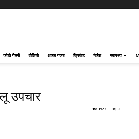
फोटो गैलरी
वीडियो
अजब गजब
क्रिकेट
गैजेट
स्वास्थ्य
M
ेलू उपचार
1929
0