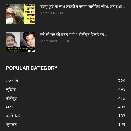
पालतू कुत्ते के साथ लड़की ने बनाया शारीरिक संबंध, आगे हुआ...
March 11, 2018
नशे की लत की वजह से ये 4 बॉलीवुड सितारे रह...
September 5, 2020
POPULAR CATEGORY
राजनीति
724
सुर्खिया
495
बॉलीवुड
415
भारत
406
फोटो गैलरी
133
क्रिकेट
129