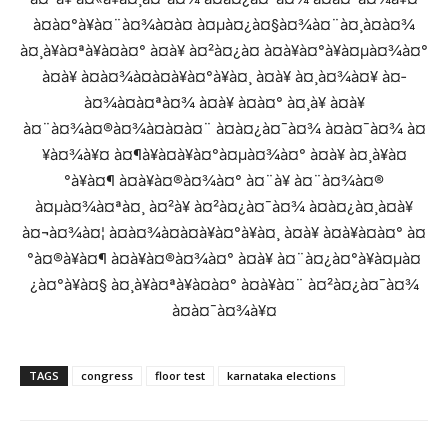
TAGS
congress
floor test
karnataka elections