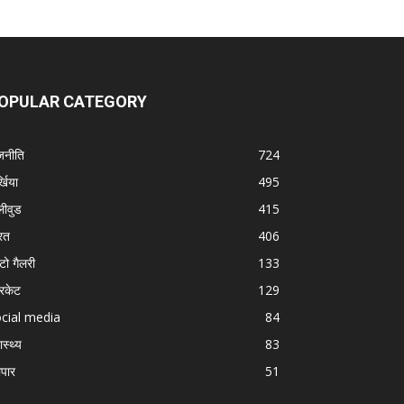
OPULAR CATEGORY
जनीति
724
्खिया
495
लीवुड
415
रत
406
टो गैलरी
133
रिकेट
129
cial media
84
ास्थ्य
83
ापार
51