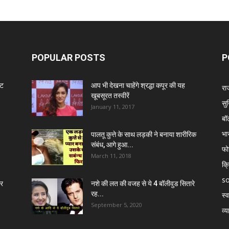
POPULAR POSTS
P
ंट
आप भी देखना चाहेंगे श्रद्धा कपूर की यह
रा
खूबसूरत तस्वीरें
सुर
January 11, 2017
बॉ
भा
पालतू कुत्ते के साथ लड़की ने बनाया शारीरिक
संबंध, आगे हुआ...
फो
March 11, 2018
क्
so
र
नशे की लत की वजह से ये 4 बॉलीवुड सितारे
रह...
स्व
September 5, 2020
व्य