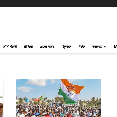
फोटो गैलरी
वीडियो
अजब गजब
क्रिकेट
गैजेट
स्वास्थ्य
M