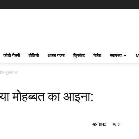
फोटो गैलरी
वीडियो
अजब गजब
क्रिकेट
गैजेट
स्वास्थ्य
M
दीप सुरजेवाला
ाया मोहब्बत का आइना:
1842
0