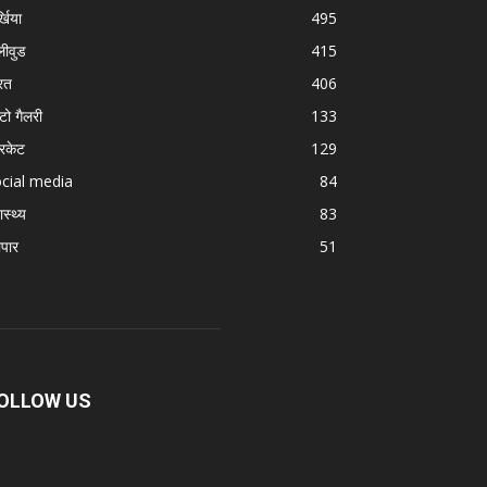
्खिया
495
लीवुड
415
रत
406
टो गैलरी
133
रिकेट
129
cial media
84
ास्थ्य
83
ापार
51
OLLOW US