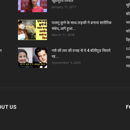
खूबसूरत तस्वीरें
सुर
January 11, 2017
बॉ
भा
पालतू कुत्ते के साथ लड़की ने बनाया शारीरिक
संबंध, आगे हुआ...
फो
March 11, 2018
क्
so
र
नशे की लत की वजह से ये 4 बॉलीवुड सितारे
रह...
स्व
September 5, 2020
व्य
OUT US
F