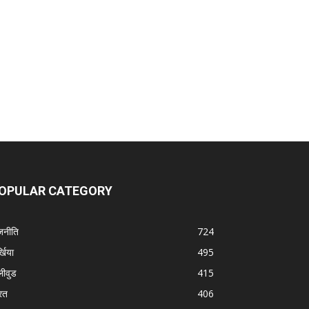
OPULAR CATEGORY
जनीति
724
्खिया
495
लीवुड
415
रत
406