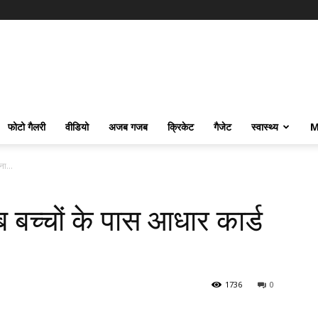
फोटो गैलरी
वीडियो
अजब गजब
क्रिकेट
गैजेट
स्वास्थ्य
M
ना...
 बच्चों के पास आधार कार्ड
1736
0