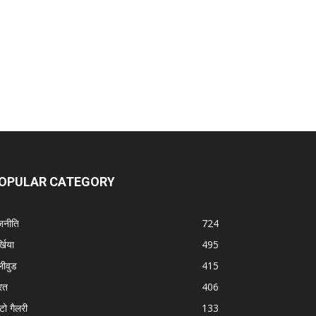
OPULAR CATEGORY
जनीति
724
्खिया
495
लीवुड
415
रत
406
टो गैलरी
133