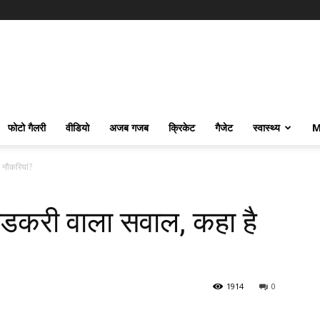
फोटो गैलरी
वीडियो
अजब गजब
क्रिकेट
गैजेट
स्वास्थ्य
M
ै नौकरियां?
ा गडकरी वाला सवाल, कहा है
1914
0