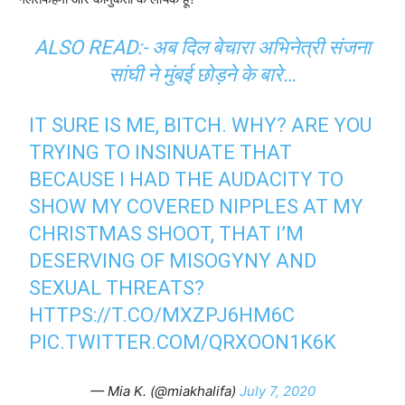
ALSO READ:-
अब दिल बेचारा अभिनेत्री संजना
सांघी ने मुंबई छोड़ने के बारे…
IT SURE IS ME, BITCH. WHY? ARE YOU
TRYING TO INSINUATE THAT
BECAUSE I HAD THE AUDACITY TO
SHOW MY COVERED NIPPLES AT MY
CHRISTMAS SHOOT, THAT I’M
DESERVING OF MISOGYNY AND
SEXUAL THREATS?
HTTPS://T.CO/MXZPJ6HM6C
PIC.TWITTER.COM/QRXOON1K6K
— Mia K. (@miakhalifa)
July 7, 2020