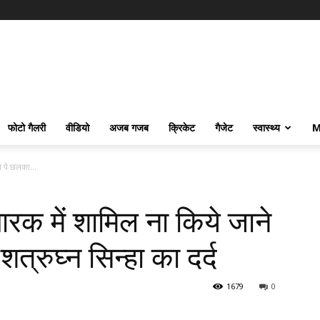
फोटो गैलरी
वीडियो
अजब गजब
क्रिकेट
गैजेट
स्वास्थ्य
M
े पे छलका...
चारक में शामिल ना किये जाने
शत्रुघ्न सिन्हा का दर्द
1679
0