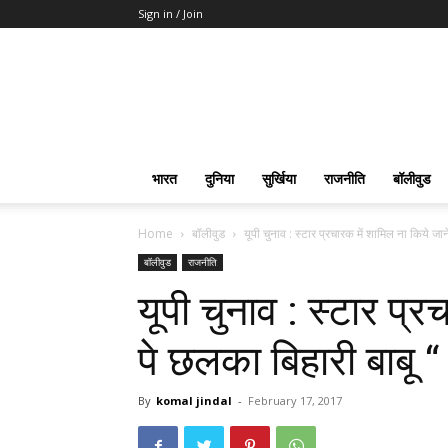
Sign in / Join
भारत
दुनिया
सुर्खिया
राजनीति
बॉलीवुड
Home
बॉलीवुड
यूपी चुनाव : स्टार प्रचारक में शामिल ना किये जान
बॉलीवुड
राजनीति
यूपी चुनाव : स्टार प्र
पे छलका बिहारी बाबू “ 
By
komal jindal
-
February 17, 2017