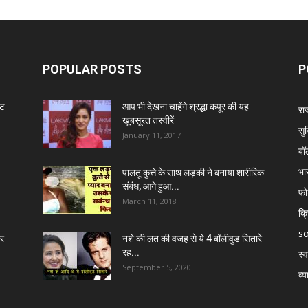
POPULAR POSTS
P
ंट
आप भी देखना चाहेंगे श्रद्धा कपूर की यह
रा
खूबसूरत तस्वीरें
सुर
January 11, 2017
बॉ
भा
पालतू कुत्ते के साथ लड़की ने बनाया शारीरिक
संबंध, आगे हुआ...
फो
March 11, 2018
क्
so
र
नशे की लत की वजह से ये 4 बॉलीवुड सितारे
रह...
स्व
September 5, 2020
व्य