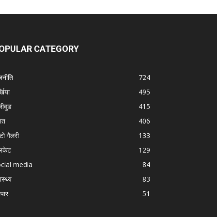
OPULAR CATEGORY
जनीति
724
्खिया
495
लीवुड
415
रत
406
टो गैलरी
133
रिकेट
129
cial media
84
ास्थ्य
83
ापार
51