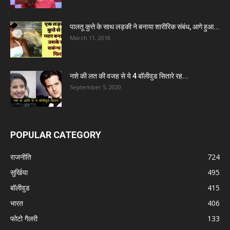
पालतू कुत्ते के साथ लड़की ने बनाया शारीरिक संबंध, आगे हुआ...
March 11, 2018
नशे की लत की वजह से ये 4 बॉलीवुड सितारे रह...
September 5, 2020
POPULAR CATEGORY
राजनीति
724
सुर्खिया
495
बॉलीवुड
415
भारत
406
फोटो गैलरी
133