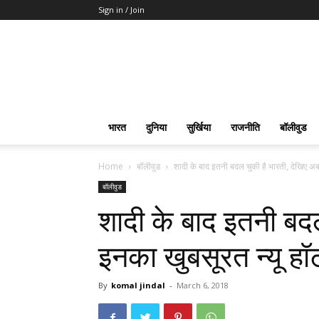
Sign in / Join
भारत
दुनिया
सुर्खिया
राजनीति
बॉलीवुड
Home
बॉलीवुड
शादी के बाद इतनी बदल चुकी है भारती, देखिए अ
बॉलीवुड
शादी के बाद इतनी बद
इनका खुबसूरत न्यू ह
By
komal jindal
-
March 6, 2018