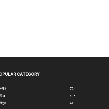
OPULAR CATEGORY
जनीति
724
्खिया
495
लीवुड
415