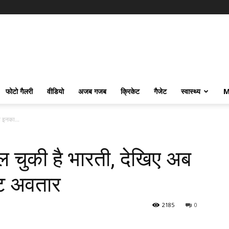
फोटो गैलरी
वीडियो
अजब गजब
क्रिकेट
गैजेट
स्वास्थ्य
M
ब इनका...
ल चुकी है भारती, देखिए अब
ॉट अवतार
2185
0