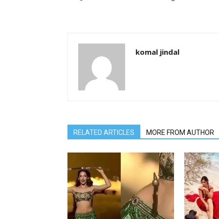
komal jindal
RELATED ARTICLES
MORE FROM AUTHOR