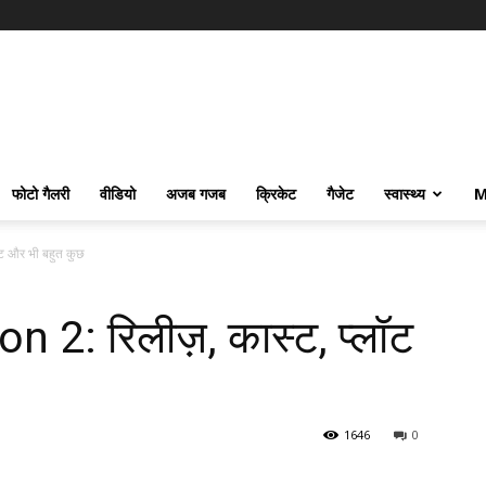
फोटो गैलरी
वीडियो
अजब गजब
क्रिकेट
गैजेट
स्वास्थ्य
M
ट और भी बहुत कुछ
2: रिलीज़, कास्ट, प्लॉट
1646
0