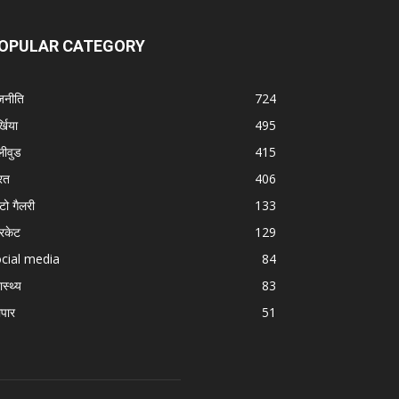
OPULAR CATEGORY
जनीति
724
्खिया
495
लीवुड
415
रत
406
टो गैलरी
133
रिकेट
129
cial media
84
ास्थ्य
83
ापार
51