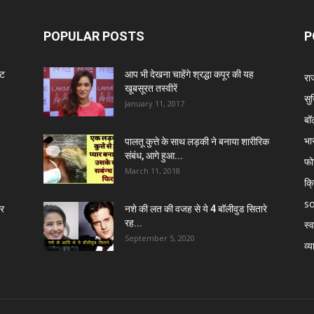
POPULAR POSTS
P
ंट
आप भी देखना चाहेंगे श्रद्धा कपूर की यह
रा
खूबसूरत तस्वीरें
सुर
January 11, 2017
बॉ
भा
पालतू कुत्ते के साथ लड़की ने बनाया शारीरिक
संबंध, आगे हुआ...
फो
March 11, 2018
क्
so
र
नशे की लत की वजह से ये 4 बॉलीवुड सितारे
रह...
स्व
September 5, 2020
व्य