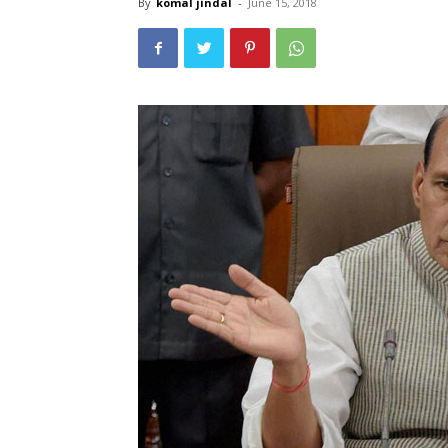
By
komal jindal
-
June 15, 2018