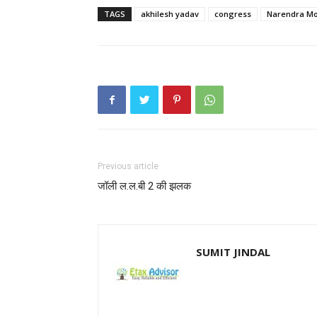
TAGS
akhilesh yadav
congress
Narendra Mo
Previous article
जॉली ल.ल.बी 2 की झलक
SUMIT JINDAL