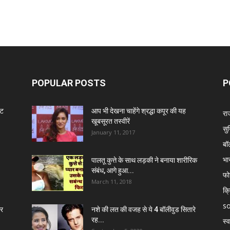
POPULAR POSTS
P
ंट
आप भी देखना चाहेंगे श्रद्धा कपूर की यह
रा
खूबसूरत तस्वीरें
सुर
January 11, 2017
बॉ
भा
पालतू कुत्ते के साथ लड़की ने बनाया शारीरिक
संबंध, आगे हुआ...
फो
March 11, 2018
क्
so
र
नशे की लत की वजह से ये 4 बॉलीवुड सितारे
रह...
स्व