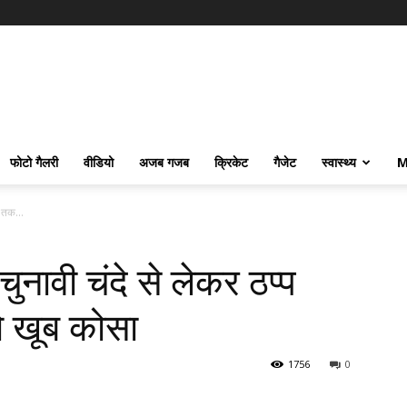
फोटो गैलरी
वीडियो
अजब गजब
क्रिकेट
गैजेट
स्वास्थ्य
M
द तक...
 चुनावी चंदे से लेकर ठप्प
ो खूब कोसा
1756
0