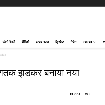
फोटो गैलरी
वीडियो
अजब गजब
क्रिकेट
गैजेट
स्वास्थ्य
M
कॉर्ड।
ा शतक झडकर बनाया नया
2314
0