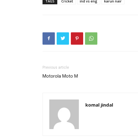
TAGS
Cricket
ind vs eng
karun nair
Previous article
Motorola Moto M
komal jindal