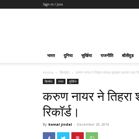
Sign in / Join
भारत
दुनिया
सुर्खिया
राजनीति
बॉलीवुड
Home
क्रिकेट
करुण नायर ने तिहरा शतक झडकर बनाया नया रि
क्रिकेट
भारत
सुर्खिया
करुण नायर ने तिहर
रिकॉर्ड।
By
komal jindal
-
December 20, 2016