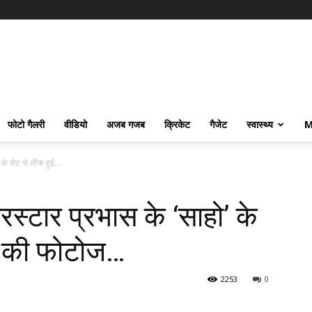
फोटो गैलरी
वीडियो
अजब गजब
क्रिकेट
गैजेट
स्वास्थ्य
M
 के सेट से लीक हुईं...
ुपरस्टार प्रभास के ‘साहो’ के
ंग की फोटोज…
2253
0