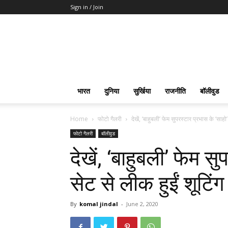
Sign in / Join
भारत
दुनिया
सुर्खिया
राजनीति
बॉलीवुड
Home
फोटो गैलरी
देखें, ‘बाहुबली’ फेम सुपरस्टार प्रभास के ‘साहो’
फोटो गैलरी
बॉलीवुड
देखें, ‘बाहुबली’ फेम स
सेट से लीक हुईं शूटि
By
komal jindal
-
June 2, 2020