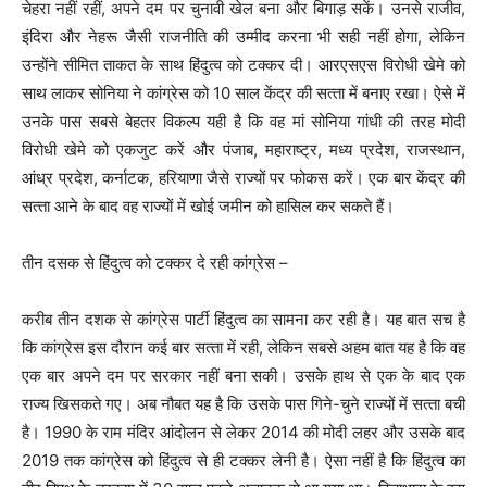
चेहरा नहीं रहीं, अपने दम पर चुनावी खेल बना और बिगाड़ सकें। उनसे राजीव,
इंदिरा और नेहरू जैसी राजनीति की उम्‍मीद करना भी सही नहीं होगा, लेकिन
उन्‍होंने सीमित ताकत के साथ हिंदुत्‍व को टक्‍कर दी। आरएसएस विरोधी खेमे को
साथ लाकर सोनिया ने कांग्रेस को 10 साल केंद्र की सत्‍ता में बनाए रखा। ऐसे में
उनके पास सबसे बेहतर विकल्‍प यही है कि वह मां सोनिया गांधी की तरह मोदी
विरोधी खेमे को एकजुट करें और पंजाब, महाराष्‍ट्र, मध्‍य प्रदेश, राजस्‍थान,
आंध्र प्रदेश, कर्नाटक, हरियाणा जैसे राज्‍यों पर फोकस करें। एक बार केंद्र की
सत्‍ता आने के बाद वह राज्‍यों में खोई जमीन को हासिल कर सकते हैं।
तीन दसक से हिंदुत्व को टक्कर दे रही कांग्रेस –
करीब तीन दशक से कांग्रेस पार्टी हिंदुत्‍व का सामना कर रही है। यह बात सच है
कि कांग्रेस इस दौरान कई बार सत्‍ता में रही, लेकिन सबसे अहम बात यह है कि वह
एक बार अपने दम पर सरकार नहीं बना सकी। उसके हाथ से एक के बाद एक
राज्‍य खिसकते गए। अब नौबत यह है कि उसके पास गिने-चुने राज्‍यों में सत्‍ता बची
है। 1990 के राम मंदिर आंदोलन से लेकर 2014 की मोदी लहर और उसके बाद
2019 तक कांग्रेस को हिंदुत्‍व से ही टक्‍कर लेनी है। ऐसा नहीं है कि हिंदुत्‍व का