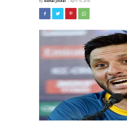
By
komal jindal
-
April 16, 2018