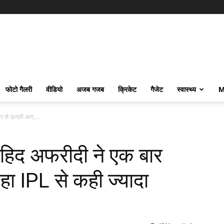
फोटो गैलरी
वीडियो
अजब गजब
क्रिकेट
गैजेट
स्वास्थ्य
M
र से ऊगली आग,...
िद अफरीदी ने एक बार
ा IPL से कही ज्यादा