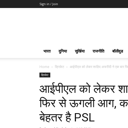
Sign in / Join
भारत
दुनिया
सुर्खिया
राजनीति
बॉलीवुड
Home
क्रिकेट
आईपीएल को लेकर शाहिद अफरीदी ने एक बार फि
क्रिकेट
आईपीएल को लेकर शाह
फिर से ऊगली आग, कह
बेहतर है PSL