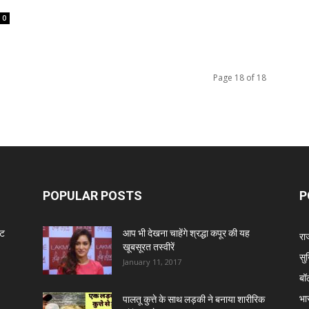
0
Page 18 of 18
POPULAR POSTS
P
ंट
आप भी देखना चाहेंगे श्रद्धा कपूर की यह
रा
खूबसूरत तस्वीरें
सुर
January 11, 2017
बॉ
भा
पालतू कुत्ते के साथ लड़की ने बनाया शारीरिक