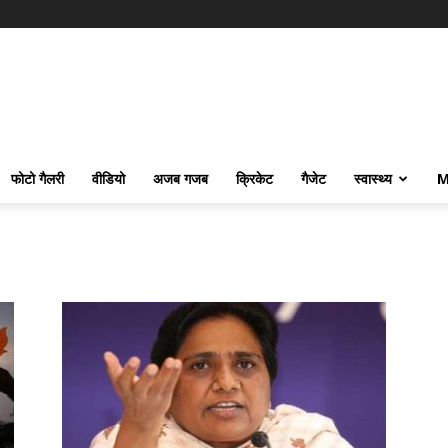
फोटो गैलरी
वीडियो
अजब गजब
क्रिकेट
गैजेट
स्वास्थ्य
M