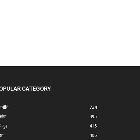
OPULAR CATEGORY
जनीति
724
्खिया
495
लीवुड
415
रत
406