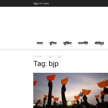
Sign in / Join
भारत
दुनिया
सुर्खिया
राजनीति
बॉलीवुड
Home
Tags
Bjp
Tag: bjp